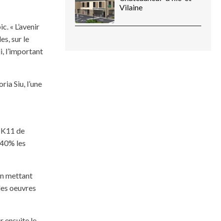
Vilaine
. « L’avenir
s, sur le
i, l’important
ria Siu, l’une
e K11 de
 40% les
en mettant
les oeuvres
r ensuite le