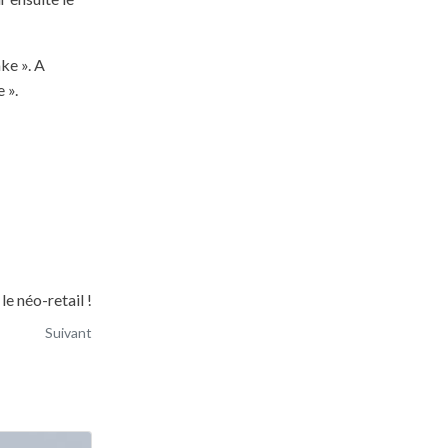
ake ». A
 ».
 le néo-retail !
Suivant