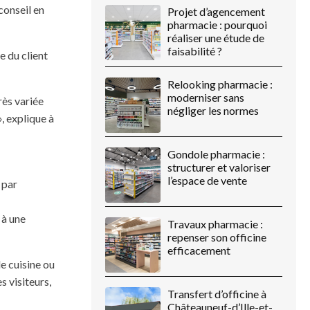
conseil en
Projet d’agencement
pharmacie : pourquoi
réaliser une étude de
faisabilité ?
e du client
Relooking pharmacie :
moderniser sans
rès variée
négliger les normes
, explique à
Gondole pharmacie :
structurer et valoriser
l’espace de vente
 par
 à une
Travaux pharmacie :
repenser son officine
efficacement
de cuisine ou
s visiteurs,
Transfert d’officine à
Châteauneuf-d’Ille-et-