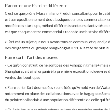
Raconter une histoire différente
C’est ce que prône Massimiliano Freddi, consultant pour le cab
est au repositionnement des classiques centres commerciaux en des
modèle des start-ups, mêlant différents secteurs d’activités et 
est que chaque centre commercial « raconte une histoire différe
« L’art est un sujet que nous avons tous en commun, et quand je d
des dirigeantes du groupe hongkongais K11, à la tête de plusie
Faire sortir l’art des musées
« Ce qu’on construit, ce ne sont pas des +shopping malls+ mais 
Shanghaï avait ainsi organisé la première exposition d’oeuvres 
ventes des boutiques
« Faire sortir l’art des musées »: une idée qu’Arnold van de Wat
notamment en place des collaborations avec le bagagiste Samson
du peintre hollandais à une population différente de celle qui fr
« En Asie, les jeunes générations veulent des produits exclusifs, 