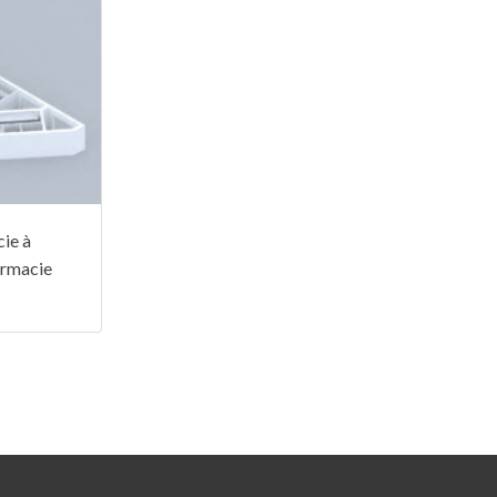
ie à
armacie