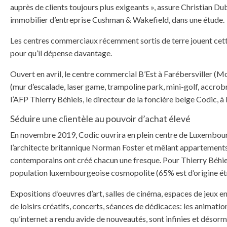
auprès de clients toujours plus exigeants », assure Christian Dub
immobilier d’entreprise Cushman & Wakefield, dans une étude.
Les centres commerciaux récemment sortis de terre jouent cette 
pour qu’il dépense davantage.
Ouvert en avril, le centre commercial B’Est à Farébersviller (Mos
(mur d’escalade, laser game, trampoline park, mini-golf, accrob
l’AFP Thierry Béhiels, le directeur de la foncière belge Codic, à l
Séduire une clientèle au pouvoir d’achat élevé
En novembre 2019, Codic ouvrira en plein centre de Luxembourg 
l’architecte britannique Norman Foster et mêlant appartements, 
contemporains ont créé chacun une fresque. Pour Thierry Béhiels,
population luxembourgeoise cosmopolite (65% est d’origine étra
Expositions d’oeuvres d’art, salles de cinéma, espaces de jeux en
de loisirs créatifs, concerts, séances de dédicaces: les animatio
qu’internet a rendu avide de nouveautés, sont infinies et désorm