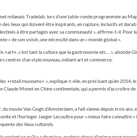
inet milanais Tradelab, lors d’une table-ronde programmée au Mapic
 lieux qui doivent être inspirants, en rupture, inclusifs et durable
destinés à être partagés avec sa communauté », affirme-t-il. Pour lu
nte » de son voisin, une nécessité dans un « monde global ».
is +art+, c’est tant la culture que la gastronomie etc… », abonde Glo
urs centres d’un style nouveau, mêlant art et commerce.
des +retail museums+ », explique-t-elle, en précisant qu’en 2014, l
de Claude Monet en Chine continentale, qui a permis d’accroître de
er, du musée Van Gogh d’Amsterdam, a fait sienne depuis trois ans, 
ite et l’horloger Jaeger Lecoultre pour « mieux faire connaître » 
équente des lieux culturels.
ils veulent ce qu’il y a de mieux, quelque chose d’unique pour pouvoi