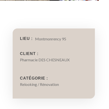
LIEU :
Montmonrency 95
CLIENT :
Pharmacie DES CHESNEAUX
s
CATÉGORIE :
Relooking / Rénovation