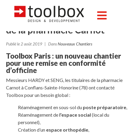
Conflans-Sainte-Honorine
(78) : remise en conformité
de la pharmacie Carnot
Publié le
2 août 2019
Dans
Nouveaux Chantiers
Toolbox Paris : un nouveau chantier
pour une remise en conformité
d’officine
Messieurs HARDY et SENG, les titulaires de la pharmacie
Carnot à Conflans-Sainte-Honorine (78) ont contacté
Toolbox pour un besoin global :
Réaménagement en sous-sol du
poste préparatoire
,
Réaménagement de
l’espace social
(local du
personnel),
Création d’un
espace orthopédie
,