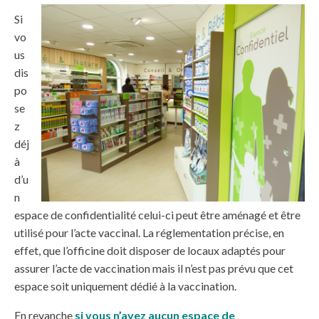
Si
vo
us
dis
po
se
z
déj
à
d’u
n
espace de confidentialité celui-ci peut être aménagé et être
utilisé pour l’acte vaccinal. La réglementation précise, en
effet, que l’officine doit disposer de locaux adaptés pour
assurer l’acte de vaccination mais il n’est pas prévu que cet
espace soit uniquement dédié à la vaccination.
En revanche
si vous n’avez aucun espace de